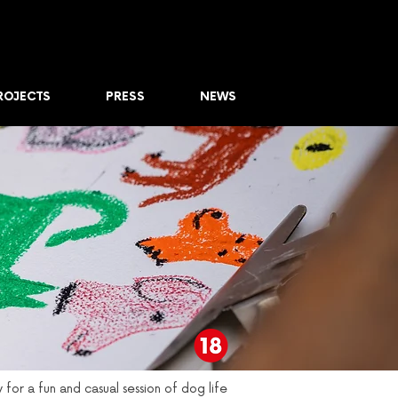
ROJECTS
PRESS
NEWS
for a fun and casual session of dog life