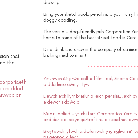
drawing.
Bring your sketchbook, pencils and your furry fr
doggy doodling.
The venue – dog-friendly pub Corporation Yard
home to some of the best street food in Cardi
Dine, drink and draw in the company of canine
barking mad to miss it.
sion that
end the
Ymunwch â’r grŵp celf a ffilm lleol, Sinema Co
darpariaeth
o ddarlunio cŵn yn fyw.
i chi ddod
 Arwyddion
Dewch â’ch llyfr braslunio, eich pensiliau, a’ch 
a dewch i ddŵdlo.
Mae’r lleoliad – yn nhafarn Corporation Yard s
ond dan do, ac yn gartref i rai o stondinau b
Bwytewch, yfwch a darluniwch yng nghwmni’r cŵ
pawennog o hwyl!