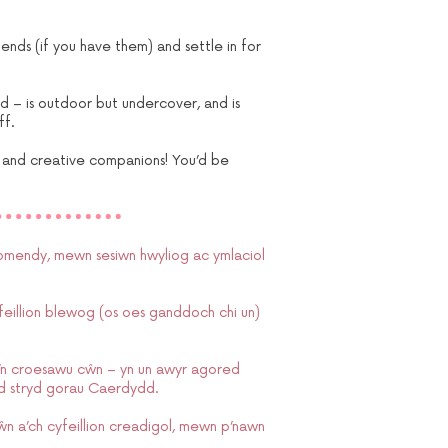
iends (if you have them) and settle in for
 – is outdoor but undercover, and is
ff.
s and creative companions! You’d be
lomendy, mewn sesiwn hwyliog ac ymlaciol
cyfeillion blewog (os oes ganddoch chi un)
y’n croesawu cŵn – yn un awyr agored
wyd stryd gorau Caerdydd.
n a’ch cyfeillion creadigol, mewn p’nawn