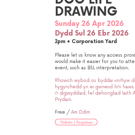
DOG LIFE
DRAWING
Sunday 26
Apr 2026
Dydd Sul 26 Ebr 2026
2pm • Corporation Yard
Please let us know any access provi
would make it easier for you to att
event, such as BSL interpretation.
Rhowch wybod os byddai unrhyw d
hygyrchedd yn ei gwneud hi’n haws 
i’r digwyddiad, fel dehongliad Iaith
Prydain.
Free /
Am Ddim
Tickets | Tocynnau