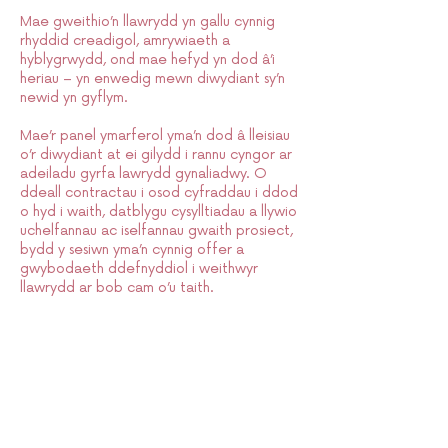
Mae gweithio’n llawrydd yn gallu cynnig
rhyddid creadigol, amrywiaeth a
hyblygrwydd, ond mae hefyd yn dod â’i
heriau – yn enwedig mewn diwydiant sy’n
newid yn gyflym.
Mae’r panel ymarferol yma’n dod â lleisiau
o’r diwydiant at ei gilydd i rannu cyngor ar
adeiladu gyrfa lawrydd gynaliadwy. O
ddeall contractau i osod cyfraddau i ddod
o hyd i waith, datblygu cysylltiadau a llywio
uchelfannau ac iselfannau gwaith prosiect,
bydd y sesiwn yma’n cynnig offer a
gwybodaeth ddefnyddiol i weithwyr
llawrydd ar bob cam o’u taith.