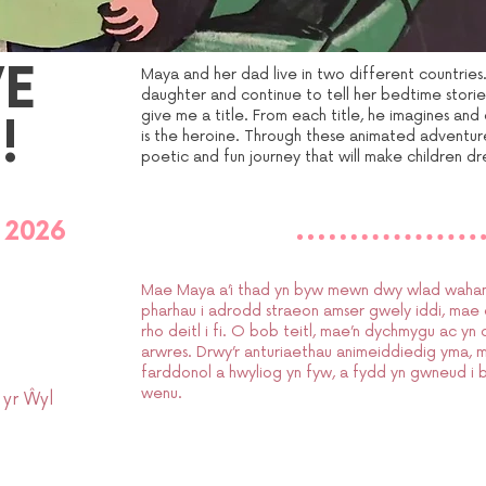
VE
Maya and her dad live in two different countries
daughter and continue to tell her bedtime stories
give me a title. From each title, he imagines an
!
is the heroine. Through these animated adventure
poetic and fun journey that will make children 
l 2026
Mae Maya a’i thad yn byw mewn dwy wlad wahanol
pharhau i adrodd straeon amser gwely iddi, mae 
rho deitl i fi. O bob teitl, mae’n dychmygu ac yn
arwres. Drwy’r anturiaethau animeiddiedig yma, 
farddonol a hwyliog yn fyw, a fydd yn gwneud i b
wenu.
 yr Ŵyl