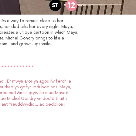
. As a way to remain close to her
, her dad asks her every night: Maya,
d creates a unique cartoon in which Maya
s, Michel Gondry brings to life a
dream…and grown-ups smile.
. Er mwyn aros yn agos i’w ferch, a
ei thad yn gofyn iddi bob nos: Maya,
 creu cartŵn unigryw lle mae Maya’n
mae Michel Gondry yn dod â thaith
lant freuddwydio... ac oedolion i