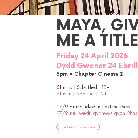
MAYA, GI
ME A TITLE
Friday 24 April 2026
Dydd Gwener 24 Ebril
5pm • Chapter Cinema 2
61 mins |
Subtitled | 12+
​61 mun | Isdeitlau | 12+
£7/9 or included in Festival Pass
£7/9 neu wedi’i gynnwys gyda Phas
Tickets | Tocynnau