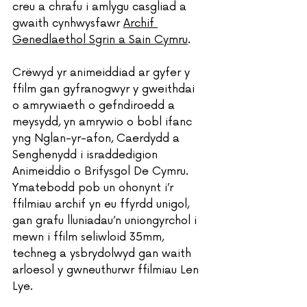
creu a chrafu i amlygu casgliad a 
gwaith cynhwysfawr 
Archif 
Genedlaethol Sgrin a Sain Cymru
.
Crëwyd yr animeiddiad ar gyfer y 
ffilm gan gyfranogwyr y gweithdai 
o amrywiaeth o gefndiroedd a 
meysydd, yn amrywio o bobl ifanc 
yng Nglan-yr-afon, Caerdydd a 
Senghenydd i israddedigion 
Animeiddio o Brifysgol De Cymru. 
Ymatebodd pob un ohonynt i’r 
ffilmiau archif yn eu ffyrdd unigol, 
gan grafu lluniadau’n uniongyrchol i 
mewn i ffilm seliwloid 35mm, 
techneg a ysbrydolwyd gan waith 
arloesol y gwneuthurwr ffilmiau Len 
Lye. 