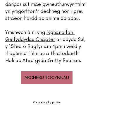
dangos sut mae gwneuthurwyr ffilm 
yn ymgorffori'r dechneg hon i greu 
straeon hardd ac animeiddiadau.
Ymunwch â ni yng 
Nghanolfan 
Gelfyddydau Chapter
 ar ddydd Sul, 
y 15fed o Ragfyr am 4pm i weld y 
rhaglen o ffilmiau a thrafodaeth 
Holi ac Ateb gyda Gritty Realism.
ARCHEBU TOCYNNAU
Cefnogwyd y prosie