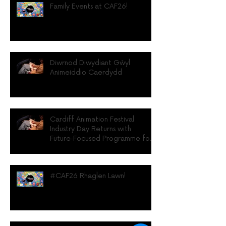
Family Events at CAF26!
Diwrnod Diwydiant Gŵyl
Animeiddio Caerdydd
Cardiff Animation Festival
Industry Day Returns with
Future‑Focused Programme for
UK Animation Professionals
#CAF26 Rhaglen Lawn!