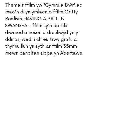
Thema'r ffilm yw 'Cymru a Dŵr' ac 
mae'n dilyn ymlaen o ffilm Gritty 
Realism HAVING A BALL IN 
SWANSEA - ffilm sy'n dathlu 
diwrnod a noson a dreuliwyd yn y 
ddinas, wedi'i chreu trwy grafu a 
thynnu llun yn syth ar ffilm 35mm 
mewn canolfan siopa yn Abertawe.