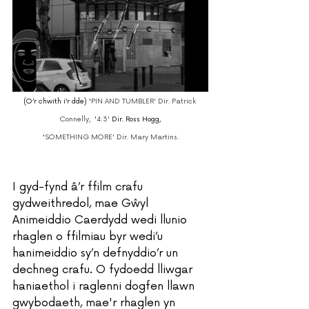
(O’r chwith i’r dde)
 '
PIN AND TUMBLER' Dir. Patrick 
Connelly, 
 '
4:3' 
Dir. Ross Hogg,
'
SOMETHING MORE' Dir. Mary Martins.
I gyd-fynd â’r ffilm crafu 
gydweithredol, mae Gŵyl 
Animeiddio Caerdydd wedi llunio 
rhaglen o ffilmiau byr wedi’u 
hanimeiddio sy’n defnyddio’r un 
dechneg crafu. O fydoedd lliwgar 
haniaethol i raglenni dogfen llawn 
gwybodaeth, mae'r rhaglen yn 