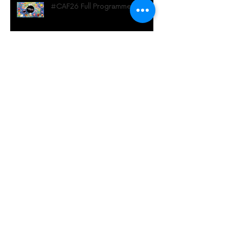
#CAF26 Full Programme!
Official Selection & CAF26 Early
Bird Passes On Sale!
#CAF26 Poster Q+A with
Rhianna Berthoud
Archive
June 2026
(1)
1 post
May 2026
(2)
2 posts
April 2026
(1)
1 post
March 2026
(4)
4 posts