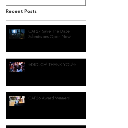
Recent Posts
CAF27 Save The Date!
Submissions Open Now!
⭐️DIOLCH! THANK YOU!⭐️
CAF26 Award Winners!