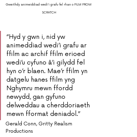
Gweithdy animeiddiad wedi'i grafu fel rhan o FILM FROM 
SCRATCH
“Hyd y gwn i, nid yw 
animeddiad wedi’i grafu ar 
ffilm ac archif ffilm erioed 
wedi’u cyfuno â’i gilydd fel 
hyn o’r blaen. Mae’r ffilm yn 
datgelu hanes ffilm yng 
Nghymru mewn ffordd 
newydd, gan gyfuno 
delweddau a cherddoriaeth 
mewn fformat deniadol.”
Gerald Conn, Gritty Realism 
Productions